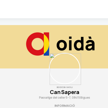
BODEGA I MOLI
Can Sapera
Passatge del celler 5-7, 08415 Bigues
INFORMACIÓ