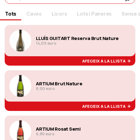
Tots
Caves
Licors
Lots i Paneres
Sense 
LLUÍS GUITART Reserva Brut Nature
14,00 euro
AFEGEIX A LA LLISTA
ARTIUM Brut Nature
8,00 euro
AFEGEIX A LA LLISTA
ARTIUM Rosat Semi
6,80 euro