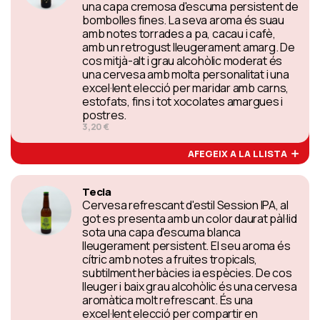
una capa cremosa d'escuma persistent de
bombolles fines. La seva aroma és suau
amb notes torrades a pa, cacau i cafè,
amb un retrogust lleugerament amarg. De
cos mitjà-alt i grau alcohòlic moderat és
una cervesa amb molta personalitat i una
excel·lent elecció per maridar amb carns,
estofats, fins i tot xocolates amargues i
postres.
3,20 €
AFEGEIX A LA LLISTA
Tecla
Cervesa refrescant d'estil Session IPA, al
got es presenta amb un color daurat pàl·lid
sota una capa d'escuma blanca
lleugerament persistent. El seu aroma és
cítric amb notes a fruites tropicals,
subtilment herbàcies ia espècies. De cos
lleuger i baix grau alcohòlic és una cervesa
aromàtica molt refrescant. És una
excel·lent elecció per compartir en