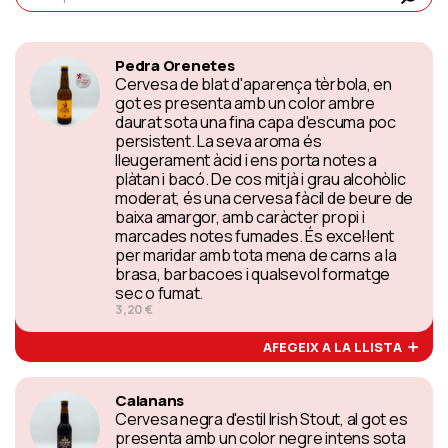
Pedra Orenetes
Cervesa de blat d'aparença tèrbola, en
got es presenta amb un color ambre
daurat sota una fina capa d'escuma poc
persistent. La seva aroma és
lleugerament àcid i ens porta notes a
plàtan i bacó. De cos mitjà i grau alcohòlic
moderat, és una cervesa fàcil de beure de
baixa amargor, amb caràcter propi i
marcades notes fumades. És excel·lent
per maridar amb tota mena de carns a la
brasa, barbacoes i qualsevol formatge
sec o fumat.
3,20 €
AFEGEIX A LA LLISTA
Calanans
Cervesa negra d'estil Irish Stout, al got es
presenta amb un color negre intens sota