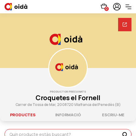
0
PRODUCTOR PRECUINATS
Croquetes el Fornell
Carrer de Tossa de Mar, 20 08720 Vilafranca del Penedès (B)
PRODUCTES
INFORMACIÓ
ESCRIU-ME