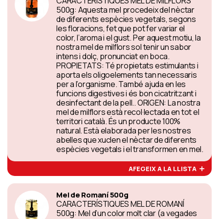
CARACTERÍSTIQUES MEL DE MILFLORS
500g: Aquesta mel procedeix del nèctar
de diferents espècies vegetals, segons
les floracions, fet que pot fer variar el
color, l’aroma i el gust. Per aquest motiu, la
nostra mel de milflors sol tenir un sabor
intens i dolç, pronunciat en boca.
PROPIETATS: Té propietats estimulants i
aporta els oligoelements tan necessaris
per a l’organisme. També ajuda en les
funcions digestives i és bon cicatritzant i
desinfectant de la pell.. ORIGEN: La nostra
mel de milflors està recol·lectada en tot el
territori català. És un producte 100%
natural. Està elaborada per les nostres
abelles que xuclen el nèctar de diferents
espècies vegetals i el transformen en mel.
AFEGEIX A LA LLISTA
Mel de Romaní 500g
CARACTERÍSTIQUES MEL DE ROMANÍ
500g: Mel d’un color molt clar (a vegades