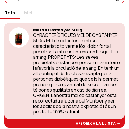
Tots
Mel
Mel de Castanyer 500g
CARACTERÍSTIQUES MEL DE CASTANYER
500g: Mel de color fosc amb un
característic to vermellós, d’olor forta i
penetrant amb gust intens i un lleuger toc
amarg. PROPIETATS: Les seves
propietats destaquen per ser rica en ferro
i afavorir la circulació de la sang. En tenir un
alt contingut de fructosa és apta per a
persones diabètiques que se’ls hi permet
prendre poca quantitat de sucre. També
té bones qualitats en cas de diarrea.
ORIGEN: La nostra mel de castanyer està
recol·lectada a la zona del Montseny per
les abelles de la nostra explotació i és un
producte 100% natural.
AFEGEIX A LA LLISTA