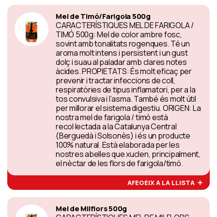
Mel de Timó/Farigola 500g
CARACTERÍSTIQUES MEL DE FARIGOLA /
TIMÓ 500g: Mel de color ambre fosc,
sovint amb tonalitats rogenques. Té un
aroma molt intens i persistent i un gust
dolç i suau al paladar amb clares notes
àcides. PROPIETATS: És molt eficaç per
prevenir i tractar infeccions de coll,
respiratòries de tipus inflamatori, per a la
tos convulsiva i l’asma. També és molt útil
per millorar el sistema digestiu. ORIGEN: La
nostra mel de farigola / timó està
recol·lectada a la Catalunya Central
(Berguedà i Solsonès) i és un producte
100% natural. Està elaborada per les
nostres abelles que xuclen, principalment,
el nèctar de les flors de farigola/timó.
AFEGEIX A LA LLISTA
Mel de Milflors 500g