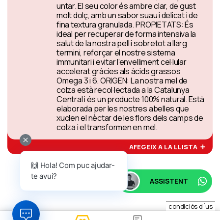
untar. El seu color és ambre clar, de gust
molt dolç, amb un sabor suau i delicat i de
fina textura granulada. PROPIETATS: És
ideal per recuperar de forma intensiva la
salut de la nostra pell i sobretot a llarg
termini, reforçar el nostre sistema
immunitari i evitar l’envelliment cel·lular
accelerat gràcies als àcids grassos
Omega 3 i 6. ORIGEN: La nostra mel de
colza està recol·lectada a la Catalunya
Central i és un producte 100% natural. Està
elaborada per les nostres abelles que
xuclen el nèctar de les flors dels camps de
colza i el transformen en mel.
AFEGEIX A LA LLISTA
🙌 Hola! Com puc ajudar-
te avui?
ASSISTENT
condiciós d´us