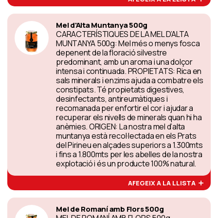
Mel d'Alta Muntanya 500g
CARACTERÍSTIQUES DE LA MEL D’ALTA
MUNTANYA 500g: Mel més o menys fosca
depenent de la floració silvestre
predominant, amb un aroma i una dolçor
intensa i continuada. PROPIETATS: Rica en
sals minerals i enzims ajuda a combatre els
constipats. Té propietats digestives,
desinfectants, antireumàtiques i
recomanada per enfortir el cor i ajudar a
recuperar els nivells de minerals quan hi ha
anèmies. ORIGEN: La nostra mel d’alta
muntanya està recol·lectada en els Prats
del Pirineu en alçades superiors a 1.300mts
i fins a 1.800mts per les abelles de la nostra
explotació i és un producte 100% natural.
AFEGEIX A LA LLISTA
Mel de Romaní amb Flors 500g