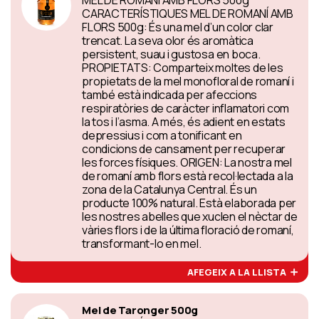
MEL DE ROMANÍ AMB FLORS 500g
CARACTERÍSTIQUES MEL DE ROMANÍ AMB
FLORS 500g: És una mel d’un color clar
trencat. La seva olor és aromàtica
persistent, suau i gustosa en boca.
PROPIETATS: Comparteix moltes de les
propietats de la mel monofloral de romaní i
també està indicada per afeccions
respiratòries de caràcter inflamatori com
la tos i l’asma. A més, és adient en estats
depressius i com a tonificant en
condicions de cansament per recuperar
les forces físiques. ORIGEN: La nostra mel
de romaní amb flors està recol·lectada a la
zona de la Catalunya Central. És un
producte 100% natural. Està elaborada per
les nostres abelles que xuclen el nèctar de
vàries flors i de la última floració de romaní,
transformant-lo en mel.
AFEGEIX A LA LLISTA
Mel de Taronger 500g