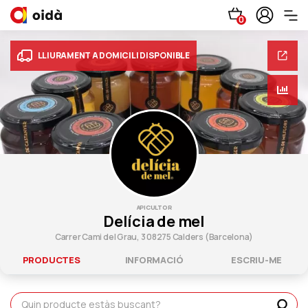
0
LLIURAMENT A DOMICILI DISPONIBLE
APICULTOR
Delícia de mel
Carrer Cami del Grau, 3 08275 Calders (Barcelona)
PRODUCTES
INFORMACIÓ
ESCRIU-ME