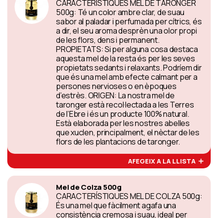
CARACTERÍSTIQUES MEL DE TARONGER
500g: Té un color ambre clar, de suau
sabor al paladar i perfumada per cítrics, és
a dir, el seu aroma desprèn una olor propi
de les flors, dens i permanent.
PROPIETATS: Si per alguna cosa destaca
aquesta mel de la resta és per les seves
propietats sedants i relaxants. Podríem dir
que és una mel amb efecte calmant per a
persones nervioses o en èpoques
d’estrès. ORIGEN: La nostra mel de
taronger està recol·lectada a les Terres
de l’Ebre i és un producte 100% natural.
Està elaborada per les nostres abelles
que xuclen, principalment, el nèctar de les
flors de les plantacions de taronger.
AFEGEIX A LA LLISTA
Mel de Colza 500g
CARACTERÍSTIQUES MEL DE COLZA 500g:
És una mel que fàcilment agafa una
consistència cremosa i suau, ideal per