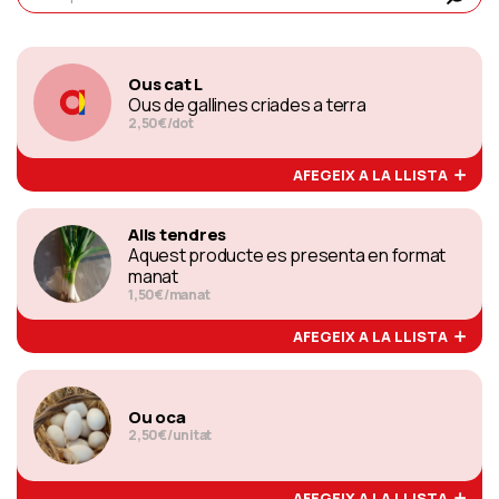
Ous cat L
Ous de gallines criades a terra
2,50€/dot
AFEGEIX A LA LLISTA
Alls tendres
Aquest producte es presenta en format
manat
1,50€/manat
AFEGEIX A LA LLISTA
Ou oca
2,50€/unitat
AFEGEIX A LA LLISTA