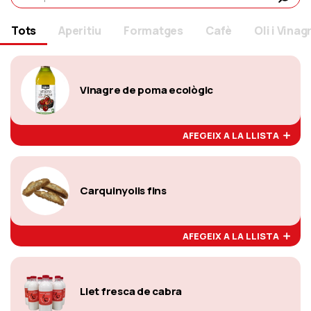
Tots
Aperitiu
Formatges
Cafè
Oli i Vinag
Vinagre de poma ecològic
AFEGEIX A LA LLISTA
Carquinyolis fins
AFEGEIX A LA LLISTA
Llet fresca de cabra