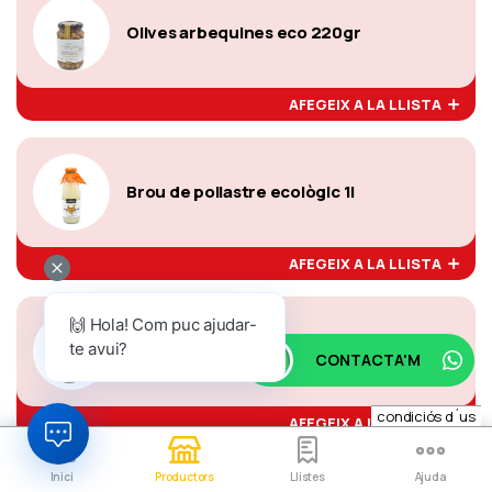
Olives arbequines eco 220gr
AFEGEIX A LA LLISTA
Brou de pollastre ecològic 1l
AFEGEIX A LA LLISTA
🙌 Hola! Com puc ajudar-
te avui?
Escudella ecològica 1 l
CONTACTA'M
condiciós d´us
AFEGEIX A LA LLISTA
Inici
Productors
Llistes
Ajuda