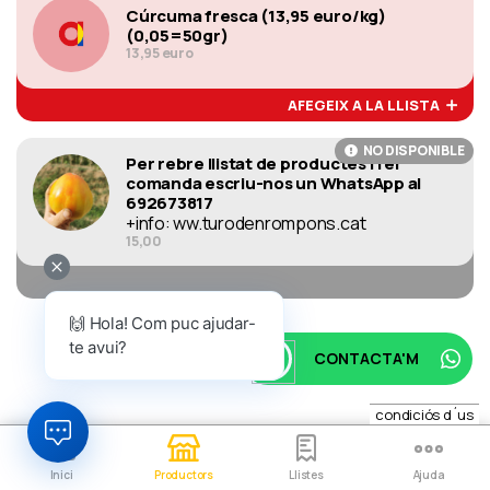
Cúrcuma fresca (13,95 euro/kg)
(0,05=50gr)
13,95 euro
AFEGEIX A LA LLISTA
NO DISPONIBLE
Per rebre llistat de productes i fer
comanda escriu-nos un WhatsApp al
692673817
+info: ww.turodenrompons.cat
15,00
🙌 Hola! Com puc ajudar-
te avui?
CONTACTA'M
condiciós d´us
Inici
Productors
Llistes
Ajuda