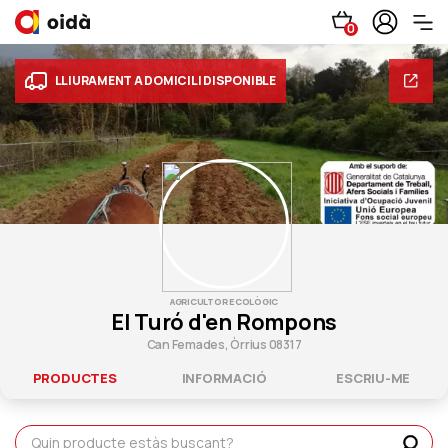
0
LLIURAMENT A DOMICILI DISPONIBLE
AGRICULTOR ECOLÒGIC
El Turó d'en Rompons
Can Femades, Òrrius 08317
PRODUCTES
INFORMACIÓ
ESCRIU-ME