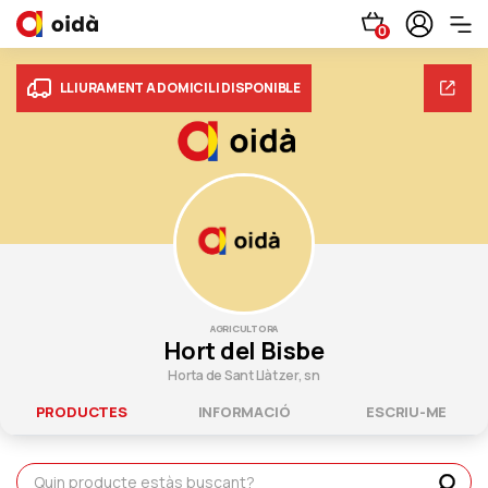
0
LLIURAMENT A DOMICILI DISPONIBLE
AGRICULTORA
Hort del Bisbe
Horta de Sant Llàtzer, sn
PRODUCTES
INFORMACIÓ
ESCRIU-ME