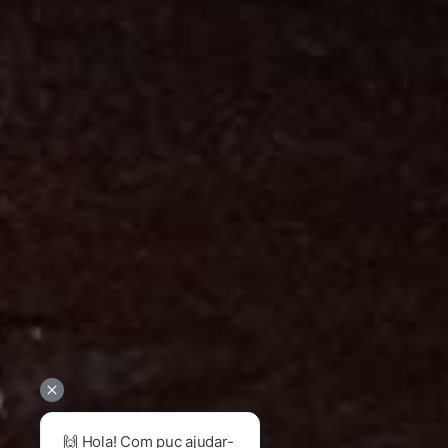
🙌 Hola! Com puc ajudar-