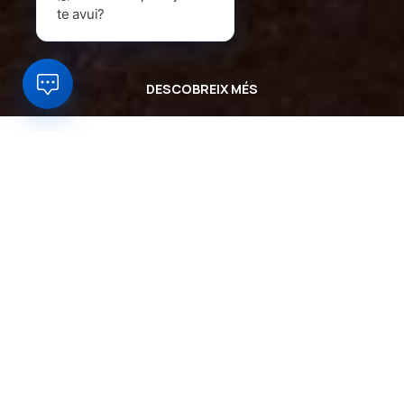
te avui?
DESCOBREIX MÉS
Què és el programa
Impulsa
d’Oidà?
Oidà.cat
és un portal per a productors i botiguers
locals del sector alimentari català que permet fer i
rebre comandes a través del WhatsApp. L’objectiu?
Incentivar el comerç online de proximitat i