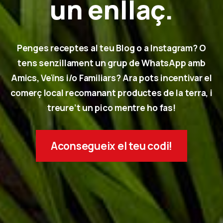
un enllaç.
Penges receptes al teu Blog o a Instagram? O
tens senzillament un grup de WhatsApp amb
Amics, Veïns i/o Familiars? Ara pots incentivar el
comerç local recomanant productes de la terra, i
treure’t un pico mentre ho fas!
Aconsegueix el teu codi!