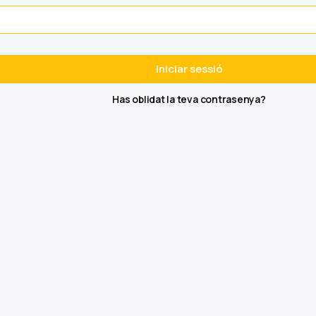
Iniciar sessió
Has oblidat la teva contrasenya?