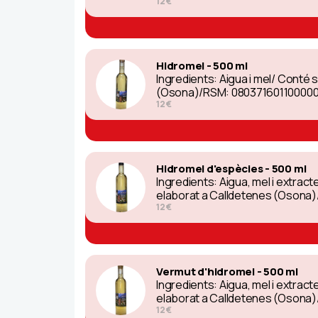
12 €
Hidromel - 500 ml
Ingredients: Aigua i mel/ Conté 
(Osona)/RSM: 0803716011000007
12 €
Hidromel d'espècies - 500 ml
Ingredients: Aigua, mel i extrac
elaborat a Calldetenes (Osona
12 €
Vermut d'hidromel - 500 ml
Ingredients: Aigua, mel i extrac
elaborat a Calldetenes (Osona
12 €