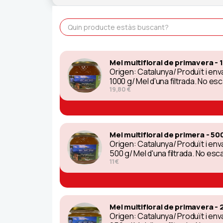
Mel multifloral de primavera - 
Origen: Catalunya/ Produït i e
1000 g/ Mel d'una filtrada. No es
19,80 €
Mel multifloral de primera - 50
Origen: Catalunya/ Produït i e
500 g/ Mel d'una filtrada. No esc
11 €
Mel multifloral de primavera - 
Origen: Catalunya/ Produït i e