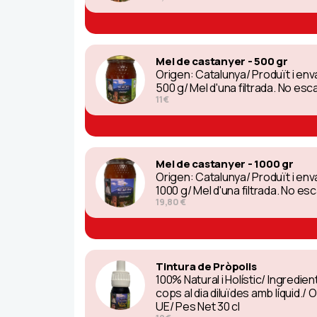
Mel de castanyer - 500 gr
Origen: Catalunya/ Produït i e
500 g/ Mel d'una filtrada. No esc
11 €
Mel de castanyer - 1000 gr
Origen: Catalunya/ Produït i e
1000 g/ Mel d'una filtrada. No es
19,80 €
Tintura de Pròpolis
100% Natural i Holístic/ Ingredie
cops al dia diluïdes amb líquid
UE/ Pes Net 30 cl