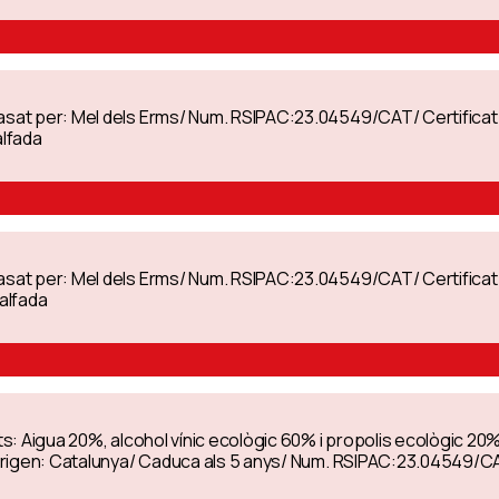
nvasat per: Mel dels Erms/ Num. RSIPAC:23.04549/CAT/ Certific
alfada
nvasat per: Mel dels Erms/ Num. RSIPAC:23.04549/CAT/ Certific
calfada
nts: Aigua 20%, alcohol vínic ecològic 60% i propolis ecològic 20
./ Origen: Catalunya/ Caduca als 5 anys/ Num. RSIPAC:23.04549