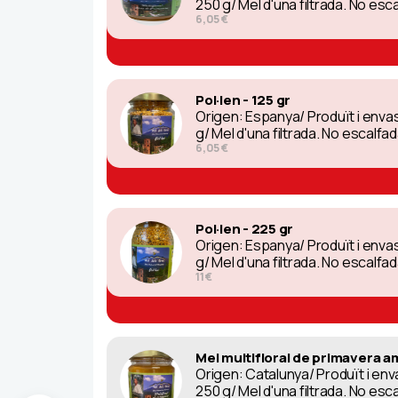
250 g/ Mel d'una filtrada. No esc
6,05 €
Pol·len - 125 gr
Origen: Espanya/ Produït i env
g/ Mel d'una filtrada. No escalfa
6,05 €
Pol·len - 225 gr
Origen: Espanya/ Produït i env
g/ Mel d'una filtrada. No escalfa
11 €
Mel multifloral de primavera a
Origen: Catalunya/ Produït i e
250 g/ Mel d'una filtrada. No esc