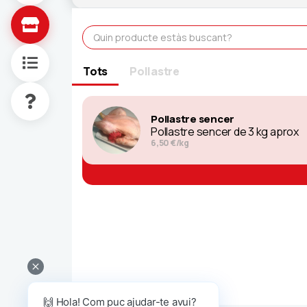
Tots
Pollastre
Pollastre sencer
Pollastre sencer de 3 kg aprox
6,50 €/kg
🙌 Hola! Com puc ajudar-te avui?