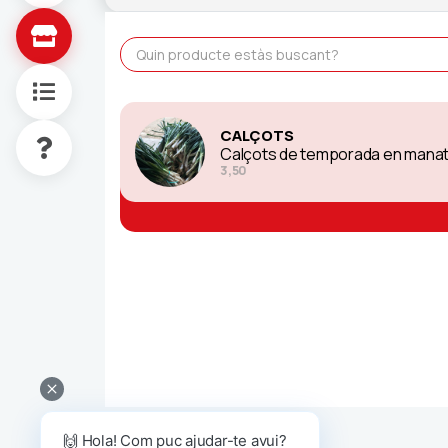
CALÇOTS
Calçots de temporada en manat
3,50
🙌 Hola! Com puc ajudar-te avui?