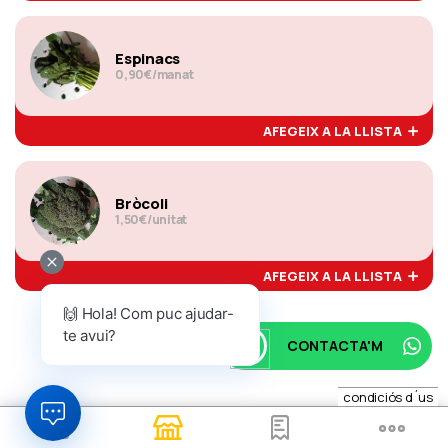
Espinacs
0,90€/manat
AFEGEIX A LA LLISTA
Bròcoli
1,50€/unitat
AFEGEIX A LA LLISTA
🙌 Hola! Com puc ajudar-
te avui?
CONTACTA'M
condiciós d´us