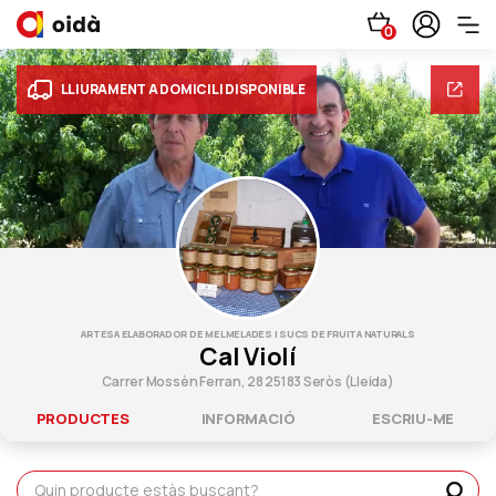
0
LLIURAMENT A DOMICILI DISPONIBLE
ARTESA ELABORADOR DE MELMELADES I SUCS DE FRUITA NATURALS
Cal Violí
Carrer Mossèn Ferran, 28 25183 Seròs (Lleida)
PRODUCTES
INFORMACIÓ
ESCRIU-ME