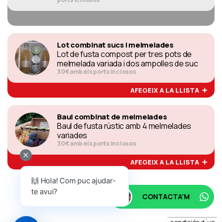
Lot combinat sucs i melmelades
Lot de fusta compost per tres pots de
melmelada variada i dos ampolles de suc
30€ amb els ports inclosos
AFEGEIX A LA LLISTA
Baul combinat de melmelades
Baul de fusta rústic amb 4 melmelades
variades
30€ amb els ports inclosos
AFEGEIX A LA LLISTA
🙌 Hola! Com puc ajudar-
te avui?
CONTACTA'M