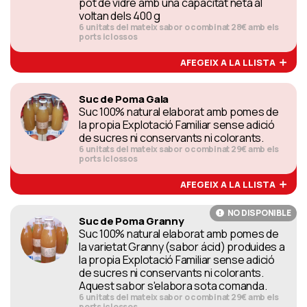
pot de vidre amb una capacitat neta al
voltan dels 400 g
6 unitats del mateix sabor o combinat 28€ amb els
ports iclossos
AFEGEIX A LA LLISTA
Suc de Poma Gala
Suc 100% natural elaborat amb pomes de
la propia Explotació Familiar sense adició
de sucres ni conservants ni colorants.
6 unitats del mateix sabor o combinat 29€ amb els
ports iclossos
AFEGEIX A LA LLISTA
NO DISPONIBLE
Suc de Poma Granny
Suc 100% natural elaborat amb pomes de
la varietat Granny (sabor ácid) produides a
la propia Explotació Familiar sense adició
de sucres ni conservants ni colorants.
Aquest sabor s'elabora sota comanda.
6 unitats del mateix sabor o combinat 29€ amb els
ports iclossos