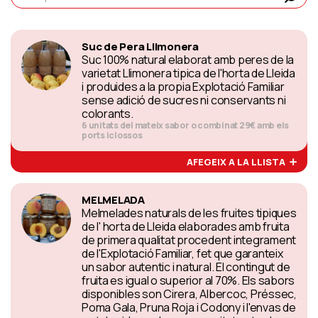
Suc de Pera Llimonera
Suc 100% natural elaborat amb peres de la
varietat Llimonera tipica de l'horta de Lleida
i produides a la propia Explotació Familiar
sense adició de sucres ni conservants ni
colorants.
6 unitats del mateix sabor o combinat 29€ amb els
ports iclossos
AFEGEIX A LA LLISTA
MELMELADA
Melmelades naturals de les fruites tipiques
de l' horta de Lleida elaborades amb fruita
de primera qualitat procedent integrament
de l'Explotació Familiar, fet que garanteix
un sabor autentic i natural. El contingut de
fruita es igual o superior al 70%. Els sabors
disponibles son Cirera, Albercoc, Préssec,
Poma Gala, Pruna Roja i Codony i l'envas de