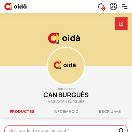
0
AGRICULTOR
CAN BURGUÈS
MASIA CAN BURGUES
PRODUCTES
INFORMACIÓ
ESCRIU-ME