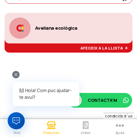
Avellana ecològica
AFEGEIX A LA LLISTA
🙌 Hola! Com puc ajudar-
te avui?
CONTACTA'M
condiciós d´us
Inici
Productors
Llistes
Ajuda