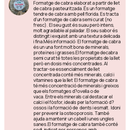
Formatge de cabra elaborat a partir de llet
de cabra pasteuritzada. És un formatge
tendre de cabra amb pell florida. Es tracta
d'un formatge de cabra semi curat (no
fresc). El seu gust és suau però intens,
molt agradable al paladar. El seu sabor és
distingit i exquisit amb una textura delicada
i fina.Més informació: El formatge de cabra
és un una font molt bona de minerals,
proteïnes i grasses.El formatge decabra
semi curat té totes les propietats de la llet
però en dosis més concentrades. Al
tractar-se essencialment de llet
concentrada conté més minerals, calci i
vitamines que la llet El formatge de cabra
té més concentració de minerals i greixos
que els formatges d?ovella o de
vaca. Entre els minerals cal destacar el
calci i el fòsfor, ideals per la formació d?
ossos i la formació de dents i esmalt. Idoni
per prevenir la osteoporosis. També
ajuda a mantenir un cabell i unes ungles
sanes.El formatge de cabra també conté
sodi, indicat per persones amb