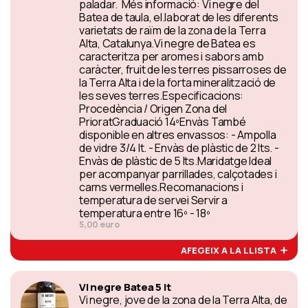
paladar. Més informació: Vi negre del
Batea de taula, el.laborat de les diferents
varietats de raïm de la zona de la Terra
Alta, Catalunya.Vi negre de Batea es
caracteritza per aromes i sabors amb
caràcter, fruit de les terres pissarroses de
la Terra Alta i de la forta mineralització de
les seves terres.Especificacions:
Procedència / Origen Zona del
PrioratGraduació 14ºEnvàs També
disponible en altres envassos: - Ampolla
de vidre 3/4 lt. - Envàs de plàstic de 2 lts. -
Envàs de plàstic de 5 lts.Maridatge Ideal
per acompanyar parrillades, calçotades i
carns vermelles.Recomanacions i
temperatura de servei Servir a
temperatura entre 16º - 18º
5,00 euro
AFEGEIX A LA LLISTA
Vi negre Batea 5 lt
Vi negre, jove de la zona de la Terra Alta, de