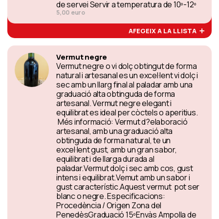
de servei Servir a temperatura de 10º-12º
5,00 euro
AFEGEIX A LA LLISTA
Vermut negre
Vermut negre o vi dolç obtingut de forma
natural i artesanal es un excel·lent vi dolç i
sec amb un llarg final al paladar amb una
graduació alta obtinguda de forma
artesanal. Vermut negre elegant i
equilibrat es ideal per còctels o aperitius.
Més informació: Vermut d?elaboració
artesanal, amb una graduació alta
obtinguda de forma natural, te un
excel·lent gust, amb un gran sabor,
equilibrat i de llarga durada al
paladar.Vermut dolç i sec amb cos, gust
intens i equilibrat.Vemut amb un sabor i
gust característic.Aquest vermut pot ser
blanc o negre. Especificacions:
Procedència / Origen Zona del
PenedèsGraduació 15ºEnvàs Ampolla de