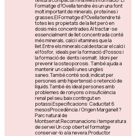
textura compacta i fina.Més informació: El
Formatge d?Ovella tendre és un una font
molt important de minerals, proteïnes i
grasses.El Formatge d?Ovella tendre té
totes les propietats de la llet però en
dosis més concentrades.Al tractar-se
essencialment de llet concentrada conté
més minerals, calci i vitamines que la
llet.Entre els minerals cal destacar el calci i
el fòsfor, ideals per la formació d?ossos i
la formació de dents i esmalt. Idoni per
prevenir la osteoporosis. També ajuda a
mantenir un cabell i unes ungles
sanes.També conté sodi, indicat per
persones amb hipertensió o retenció de
líquids.També és ideal persones amb
problemes de ronyons o insuficiència
renal pel seu baix contingut en
potassi.Especificacions: Caducitat 6
mesosProcedència / Origen Marganell ?
Parc natural de
Montserrat.Recomanacions i temperatura
de servei Un cop obert el formatge
conservar-lo a la nevera.Productor