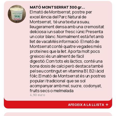
MATÓ MONTSERRAT 300 gr...
El mató de Montserrat, postre per
excel.lència del Parc Natural de
Montserrat, té una textura suau,
lleugerament densa amb una cremositat
deliciosa i un sabor fresc i únic Presenta
un color blanc. Normalment està fet amb
llet de vacaMés informació: El mató de
Montserrat conté quatre vegades més
proteïnes que la llet. Aporta molt pocs
greixos i és un aliment de fàcil
digestió.Com tots els làctics, conté una
bona dosis de calci però destaca també
pel seu contingut en vitamina B1, B2 i àcid
fòlic.El mató de Montserrat és un postres
popular i tradicional que se sol
acompanyar amb mel, sucre, codonyat,
fruits secs o melmelada
4,90 euro
AFEGEIX A LA LLISTA