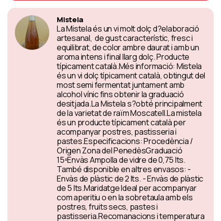
Mistela
La Mistela és un vi molt dolç d?elaboració
artesanal, de gust característic, fresc i
equilibrat, de color ambre daurat i amb un
aroma intens i final llarg dolç. Producte
típicament català.Més informació: Mistela
és un vi dolç típicament català, obtingut del
most semi fermentat juntament amb
alcohol vínic fins obtenir la graduació
desitjada.La Mistela s?obté principalment
de la varietat de raïm Moscatell.La mistela
és un producte típicament català per
acompanyar postres, pastisseria i
pastes.Especificacions: Procedència /
Origen Zona del PenedèsGraduació
15ºEnvàs Ampolla de vidre de 0,75 lts.
També disponible en altres envasos: -
Envàs de plàstic de 2 lts. - Envàs de plàstic
de 5 lts.Maridatge Ideal per acompanyar
com aperitiu o en la sobretaula amb els
postres, fruits secs, pastes i
pastisseria.Recomanacions i temperatura