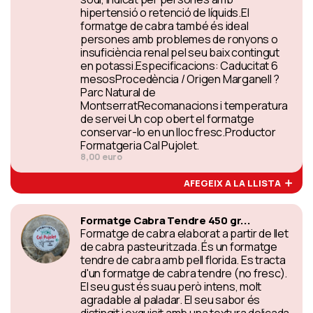
hipertensió o retenció de líquids.El
formatge de cabra també és ideal
persones amb problemes de ronyons o
insuficiència renal pel seu baix contingut
en potassi.Especificacions: Caducitat 6
mesosProcedència / Origen Marganell ?
Parc Natural de
MontserratRecomanacions i temperatura
de servei Un cop obert el formatge
conservar-lo en un lloc fresc.Productor
Formatgeria Cal Pujolet.
8,00 euro
AFEGEIX A LA LLISTA
Formatge Cabra Tendre 450 gr...
Formatge de cabra elaborat a partir de llet
de cabra pasteuritzada. És un formatge
tendre de cabra amb pell florida. Es tracta
d'un formatge de cabra tendre (no fresc).
El seu gust és suau però intens, molt
agradable al paladar. El seu sabor és