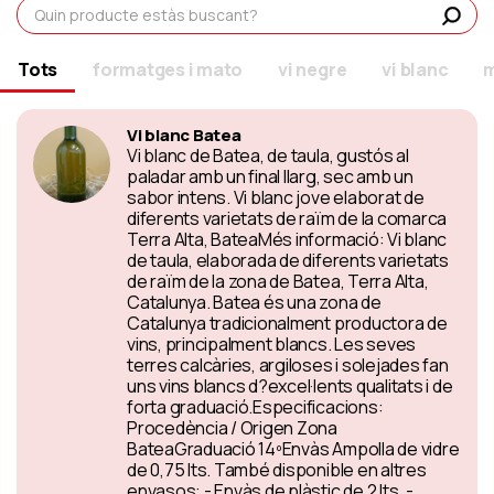
Tots
formatges i mato
vi negre
vi blanc
m
Vi blanc Batea
Vi blanc de Batea, de taula, gustós al
paladar amb un final llarg, sec amb un
sabor intens. Vi blanc jove elaborat de
diferents varietats de raïm de la comarca
Terra Alta, BateaMés informació: Vi blanc
de taula, elaborada de diferents varietats
de raïm de la zona de Batea, Terra Alta,
Catalunya. Batea és una zona de
Catalunya tradicionalment productora de
vins, principalment blancs. Les seves
terres calcàries, argiloses i solejades fan
uns vins blancs d?excel·lents qualitats i de
forta graduació.Especificacions:
Procedència / Origen Zona
BateaGraduació 14ºEnvàs Ampolla de vidre
de 0,75 lts. També disponible en altres
envasos: - Envàs de plàstic de 2 lts. -