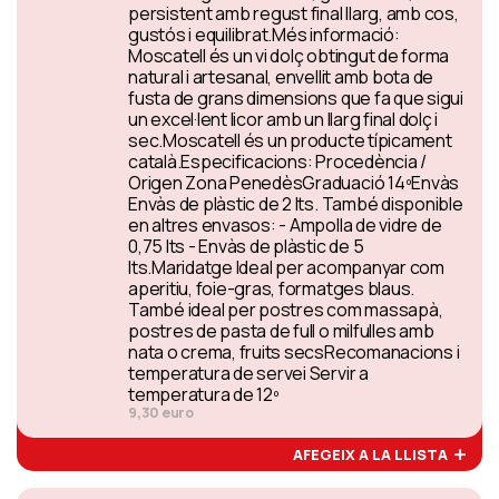
persistent amb regust final llarg, amb cos,
gustós i equilibrat.Més informació:
Moscatell és un vi dolç obtingut de forma
natural i artesanal, envellit amb bota de
fusta de grans dimensions que fa que sigui
un excel·lent licor amb un llarg final dolç i
sec.Moscatell és un producte típicament
català.Especificacions: Procedència /
Origen Zona PenedèsGraduació 14ºEnvàs
Envàs de plàstic de 2 lts. També disponible
en altres envasos: - Ampolla de vidre de
0,75 lts - Envàs de plàstic de 5
lts.Maridatge Ideal per acompanyar com
aperitiu, foie-gras, formatges blaus.
També ideal per postres com massapà,
postres de pasta de full o milfulles amb
nata o crema, fruits secsRecomanacions i
temperatura de servei Servir a
temperatura de 12º
9,30 euro
AFEGEIX A LA LLISTA