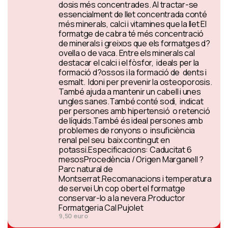
dosis més concentrades. Al tractar-se
essencialment de llet concentrada conté
més minerals, calci i vitamines que la llet El
formatge de cabra té més concentració
de minerals i greixos que els formatges d?
ovella o de vaca. Entre els minerals cal
destacar el calci i el fòsfor, ideals per la
formació d?ossos i la formació de dents i
esmalt. Idoni per prevenir la osteoporosis.
També ajuda a mantenir un cabell i unes
ungles sanes.També conté sodi, indicat
per persones amb hipertensió o retenció
de líquids.També és ideal persones amb
problemes de ronyons o insuficiència
renal pel seu baix contingut en
potassi.Especificacions: Caducitat 6
mesosProcedència / Origen Marganell ?
Parc natural de
Montserrat.Recomanacions i temperatura
de servei Un cop obert el formatge
conservar-lo a la nevera.Productor
Formatgeria Cal Pujolet
9,50 euro