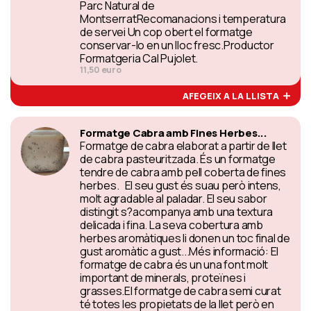
Parc Natural de
MontserratRecomanacions i temperatura
de servei Un cop obert el formatge
conservar-lo en un lloc fresc.Productor
Formatgeria Cal Pujolet.
11,50 euro
AFEGEIX A LA LLISTA
Formatge Cabra amb Fines Herbes...
Formatge de cabra elaborat a partir de llet
de cabra pasteuritzada. És un formatge
tendre de cabra amb pell coberta de fines
herbes. El seu gust és suau però intens,
molt agradable al paladar. El seu sabor
distingit s?acompanya amb una textura
delicada i fina. La seva cobertura amb
herbes aromàtiques li donen un toc final de
gust aromàtic a gust...Més informació: El
formatge de cabra és un una font molt
important de minerals, proteïnes i
grasses.El formatge de cabra semi curat
té totes les propietats de la llet però en