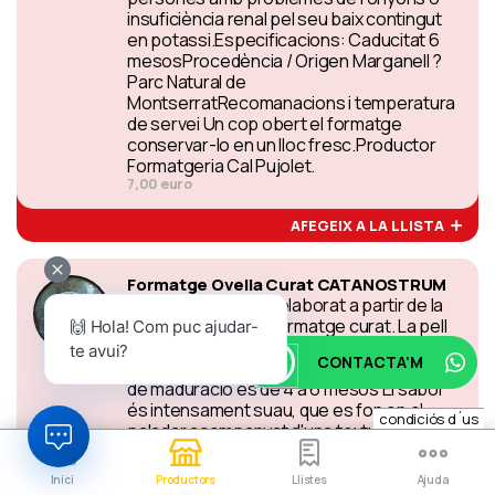
insuficiència renal pel seu baix contingut
en potassi.Especificacions: Caducitat 6
mesosProcedència / Origen Marganell ?
Parc Natural de
MontserratRecomanacions i temperatura
de servei Un cop obert el formatge
conservar-lo en un lloc fresc.Productor
Formatgeria Cal Pujolet.
7,00 euro
AFEGEIX A LA LLISTA
Formatge Ovella Curat CATANOSTRUM
Formatge d?Ovella elaborat a partir de la
llet d?ovella. Es un formatge curat. La pell
🙌 Hola! Com puc ajudar-
s'ha rentat amb oli d'oliva verge per això té
te avui?
CONTACTA'M
un color mel amb aspecte ceròs El temps
de maduració és de 4 a 6 mesos El sabor
és intensament suau, que es fon en el
condiciós d´us
paladar acompanyat d'una textura ferma i
consistent.Més informació: El Formatge
d?Ovella curat és un una font molt
Inici
Productors
Llistes
Ajuda
important de minerals, proteïnes i