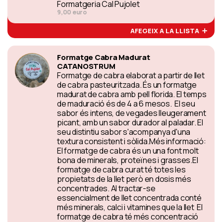
Formatgeria Cal Pujolet
9,00 euro
AFEGEIX A LA LLISTA
Formatge Cabra Madurat
CATANOSTRUM
Formatge de cabra elaborat a partir de llet
de cabra pasteuritzada. És un formatge
madurat de cabra amb pell florida. El temps
de maduració és de 4 a 6 mesos. El seu
sabor és intens, de vegades lleugerament
picant, amb un sabor durador al paladar. El
seu distintiu sabor s'acompanya d'una
textura consistent i sòlida.Més informació:
El formatge de cabra és un una font molt
bona de minerals, proteïnes i grasses.El
formatge de cabra curat té totes les
propietats de la llet però en dosis més
concentrades. Al tractar-se
essencialment de llet concentrada conté
més minerals, calci i vitamines que la llet El
formatge de cabra té més concentració