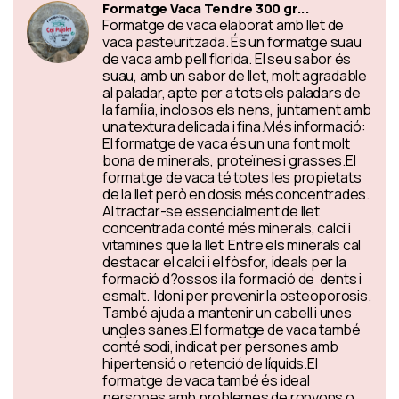
Formatge Vaca Tendre 300 gr...
Formatge de vaca elaborat amb llet de
vaca pasteuritzada. És un formatge suau
de vaca amb pell florida. El seu sabor és
suau, amb un sabor de llet, molt agradable
al paladar, apte per a tots els paladars de
la família, inclosos els nens, juntament amb
una textura delicada i fina.Més informació:
El formatge de vaca és un una font molt
bona de minerals, proteïnes i grasses.El
formatge de vaca té totes les propietats
de la llet però en dosis més concentrades.
Al tractar-se essencialment de llet
concentrada conté més minerals, calci i
vitamines que la llet Entre els minerals cal
destacar el calci i el fòsfor, ideals per la
formació d?ossos i la formació de dents i
esmalt. Idoni per prevenir la osteoporosis.
També ajuda a mantenir un cabell i unes
ungles sanes.El formatge de vaca també
conté sodi, indicat per persones amb
hipertensió o retenció de líquids.El
formatge de vaca també és ideal
persones amb problemes de ronyons o