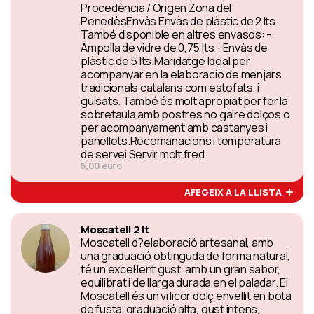
Procedència / Origen Zona del
PenedèsEnvàs Envàs de plàstic de 2 lts.
També disponible en altres envasos: -
Ampolla de vidre de 0,75 lts - Envàs de
plàstic de 5 lts.Maridatge Ideal per
acompanyar en la elaboració de menjars
tradicionals catalans com estofats, i
guisats. També és molt apropiat per fer la
sobretaula amb postres no gaire dolços o
per acompanyament amb castanyes i
panellets.Recomanacions i temperatura
de servei Servir molt fred
5,00 euro
AFEGEIX A LA LLISTA
Moscatell 2 lt
Moscatell d?elaboració artesanal, amb
una graduació obtinguda de forma natural,
té un excel·lent gust, amb un gran sabor,
equilibrat i de llarga durada en el paladar. El
Moscatell és un vi licor dolç envellit en bota
de fusta graduació alta, gust intens,