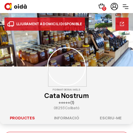
0
LLIURAMENT A DOMICILI DISPONIBLE
FORMATGERIA I MELS
Cata Nostrum
⭐⭐⭐⭐⭐(1)
08293 Collbató
PRODUCTES
INFORMACIÓ
ESCRIU-ME