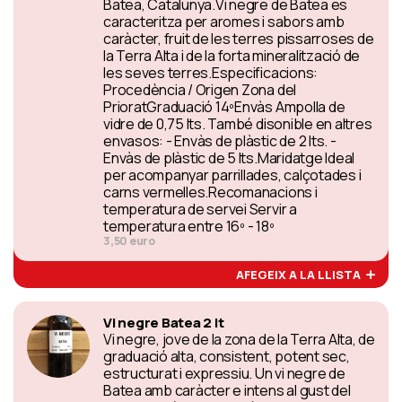
Batea, Catalunya.Vi negre de Batea es
caracteritza per aromes i sabors amb
caràcter, fruit de les terres pissarroses de
la Terra Alta i de la forta mineralització de
les seves terres.Especificacions:
Procedència / Origen Zona del
PrioratGraduació 14ºEnvàs Ampolla de
vidre de 0,75 lts. També disonible en altres
envasos: - Envàs de plàstic de 2 lts. -
Envàs de plàstic de 5 lts.Maridatge Ideal
per acompanyar parrillades, calçotades i
carns vermelles.Recomanacions i
temperatura de servei Servir a
temperatura entre 16º - 18º
3,50 euro
AFEGEIX A LA LLISTA
Vi negre Batea 2 lt
Vi negre, jove de la zona de la Terra Alta, de
graduació alta, consistent, potent sec,
estructurat i expressiu. Un vi negre de
Batea amb caràcter e intens al gust del