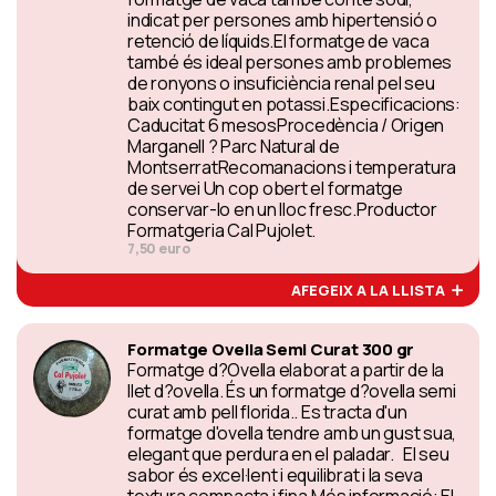
indicat per persones amb hipertensió o
retenció de líquids.El formatge de vaca
també és ideal persones amb problemes
de ronyons o insuficiència renal pel seu
baix contingut en potassi.Especificacions:
Caducitat 6 mesosProcedència / Origen
Marganell ? Parc Natural de
MontserratRecomanacions i temperatura
de servei Un cop obert el formatge
conservar-lo en un lloc fresc.Productor
Formatgeria Cal Pujolet.
7,50 euro
AFEGEIX A LA LLISTA
Formatge Ovella Semi Curat 300 gr
Formatge d?Ovella elaborat a partir de la
llet d?ovella. És un formatge d?ovella semi
curat amb pell florida.. Es tracta d'un
formatge d'ovella tendre amb un gust sua,
elegant que perdura en el paladar. El seu
sabor és excel·lent i equilibrat i la seva