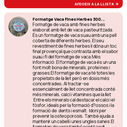
AFEGEIX A LA LLISTA
Formatge Vaca Fines Herbes 300...
Formatge de vaca amb fines herbes
elaborat amb llet de vaca pasteuritzada.
És un formatge de vaca suau amb una pell
coberta de diferents herbes. El seu
revestiment de fines herbes li dóna un toc
final provençal que contrasta amb el sabor
suau i fi del formatge de vaca.Més
informació: El formatge de vaca és un una
font molt bona de minerals, proteïnes i
grasses.El formatge de vaca té totes les
propietats de la llet però en dosis més
concentrades. Al tractar-se
essencialment de llet concentrada conté
més minerals, calci i vitamines que la llet
Entre els minerals cal destacar el calci i el
fòsfor, ideals per la formació d?ossos i la
formació de dents i esmalt. Idoni per
prevenir la osteoporosis. També ajuda a
mantenir un cabell i unes ungles sanes.El
formatge de vaca també conté sodi,