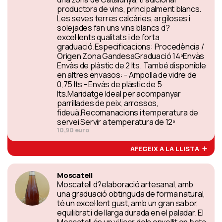
productora de vins, principalment blancs.
Les seves terres calcàries, argiloses i
solejades fan uns vins blancs d?
excel·lents qualitats i de forta
graduació.Especificacions: Procedència /
Origen Zona GandesaGraduació 14ºEnvàs
Envàs de plàstic de 2 lts. També disponible
en altres envasos: - Ampolla de vidre de
0,75 lts - Envàs de plàstic de 5
lts.Maridatge Ideal per acompanyar
parrillades de peix, arrossos,
fideuà.Recomanacions i temperatura de
servei Servir a temperatura de 12º
10,90 euro
AFEGEIX A LA LLISTA
Moscatell
Moscatell d?elaboració artesanal, amb
una graduació obtinguda de forma natural,
té un excel·lent gust, amb un gran sabor,
equilibrat i de llarga durada en el paladar. El