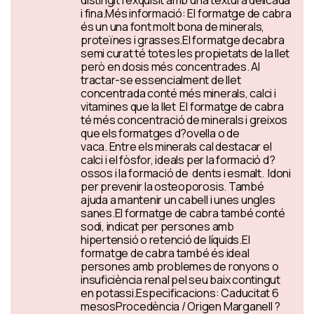
distingit i exquisit amb una textura delicada
i fina.Més informació: El formatge de cabra
és un una font molt bona de minerals,
proteïnes i grasses.El formatge decabra
semi curat té totes les propietats de la llet
però en dosis més concentrades. Al
tractar-se essencialment de llet
concentrada conté més minerals, calci i
vitamines que la llet El formatge de cabra
té més concentració de minerals i greixos
que els formatges d?ovella o de
vaca. Entre els minerals cal destacar el
calci i el fòsfor, ideals per la formació d?
ossos i la formació de dents i esmalt. Idoni
per prevenir la osteoporosis. També
ajuda a mantenir un cabell i unes ungles
sanes.El formatge de cabra també conté
sodi, indicat per persones amb
hipertensió o retenció de líquids.El
formatge de cabra també és ideal
persones amb problemes de ronyons o
insuficiència renal pel seu baix contingut
en potassi.Especificacions: Caducitat 6
mesosProcedència / Origen Marganell ?