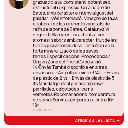
graduació alta, consistent, potent sec,
estructurat i expressiu. Un vi negre de
Batea, amb caràcter e intens al gust del
paladar. Més informació: Vi negre de taula,
el.laborat de les diferents varietats de
raïm de la zona de Batea, Catalunya.Vi
negre de Batea es caracteritza per
aromes i sabors amb caràcter, fruit de les
terres pissarroses de la Terra Alta i de la
forta mineralització de les seves
terres.Especificacions: Procedència /
Origen Zona del PrioratGraduació
14ºEnvàs També disponible en altres
envassos: - Ampolla de vidre 3/4 lt. - Envàs
de plàstic de 2 lts. - Envàs de plàstic de 5
lts.Maridatge Ideal per acompanyar
parrillades, calçotades i carns
vermelles.Recomanacions i temperatura
de servei Servir a temperatura entre 16º -
18º
10,90 euro
AFEGEIX A LA LLISTA