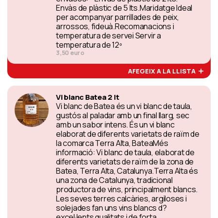
Envàs de plàstic de 5 lts.Maridatge Ideal
per acompanyar parrillades de peix,
arrossos, fideuà.Recomanacions i
temperatura de servei Servir a
temperatura de 12º
3,50 euro
AFEGEIX A LA LLISTA
Vi blanc Batea 2 lt
Vi blanc de Batea és un vi blanc de taula,
gustós al paladar amb un final llarg, sec
amb un sabor intens. És un vi blanc
elaborat de diferents varietats de raïm de
la comarca Terra Alta, BateaMés
informació: Vi blanc de taula, elaborat de
diferents varietats de raïm de la zona de
Batea, Terra Alta, Catalunya.Terra Alta és
una zona de Catalunya, tradicional
productora de vins, principalment blancs.
Les seves terres calcàries, argiloses i
solejades fan uns vins blancs d?
excel·lents qualitats i de forta