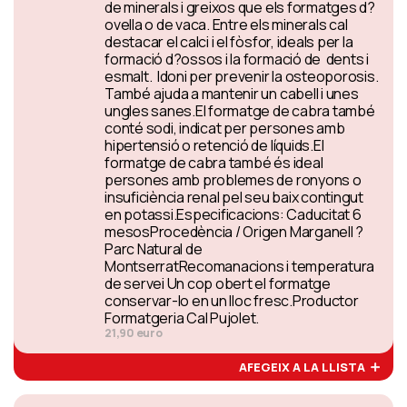
de minerals i greixos que els formatges d?
ovella o de vaca. Entre els minerals cal
destacar el calci i el fòsfor, ideals per la
formació d?ossos i la formació de dents i
esmalt. Idoni per prevenir la osteoporosis.
També ajuda a mantenir un cabell i unes
ungles sanes.El formatge de cabra també
conté sodi, indicat per persones amb
hipertensió o retenció de líquids.El
formatge de cabra també és ideal
persones amb problemes de ronyons o
insuficiència renal pel seu baix contingut
en potassi.Especificacions: Caducitat 6
mesosProcedència / Origen Marganell ?
Parc Natural de
MontserratRecomanacions i temperatura
de servei Un cop obert el formatge
conservar-lo en un lloc fresc.Productor
Formatgeria Cal Pujolet.
21,90 euro
AFEGEIX A LA LLISTA