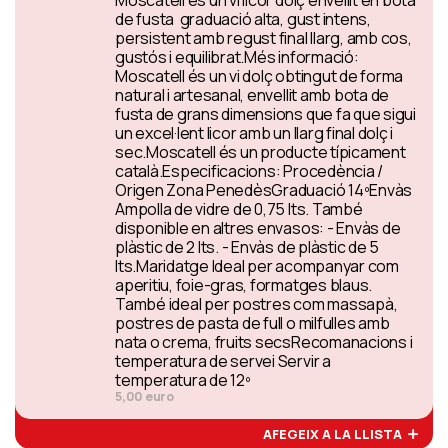
Moscatell és un vi licor dolç envellit en bota
de fusta graduació alta, gust intens,
persistent amb regust final llarg, amb cos,
gustós i equilibrat.Més informació:
Moscatell és un vi dolç obtingut de forma
natural i artesanal, envellit amb bota de
fusta de grans dimensions que fa que sigui
un excel·lent licor amb un llarg final dolç i
sec.Moscatell és un producte típicament
català.Especificacions: Procedència /
Origen Zona PenedèsGraduació 14ºEnvàs
Ampolla de vidre de 0,75 lts. També
disponible en altres envasos: - Envàs de
plàstic de 2 lts. - Envàs de plàstic de 5
lts.Maridatge Ideal per acompanyar com
aperitiu, foie-gras, formatges blaus.
També ideal per postres com massapà,
postres de pasta de full o milfulles amb
nata o crema, fruits secsRecomanacions i
temperatura de servei Servir a
temperatura de 12º
5,00 euro
AFEGEIX A LA LLISTA