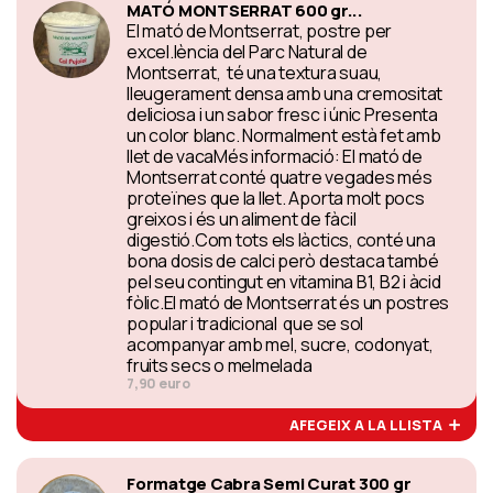
MATÓ MONTSERRAT 600 gr...
El mató de Montserrat, postre per
excel.lència del Parc Natural de
Montserrat, té una textura suau,
lleugerament densa amb una cremositat
deliciosa i un sabor fresc i únic Presenta
un color blanc. Normalment està fet amb
llet de vacaMés informació: El mató de
Montserrat conté quatre vegades més
proteïnes que la llet. Aporta molt pocs
greixos i és un aliment de fàcil
digestió.Com tots els làctics, conté una
bona dosis de calci però destaca també
pel seu contingut en vitamina B1, B2 i àcid
fòlic.El mató de Montserrat és un postres
popular i tradicional que se sol
acompanyar amb mel, sucre, codonyat,
fruits secs o melmelada
7,90 euro
AFEGEIX A LA LLISTA
Formatge Cabra Semi Curat 300 gr