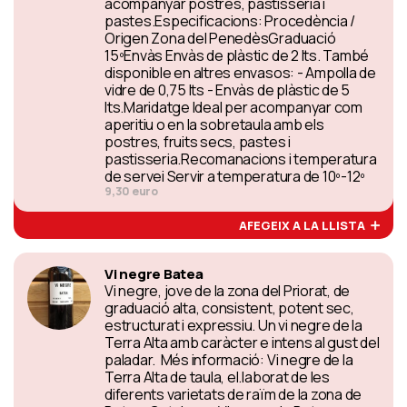
acompanyar postres, pastisseria i
pastes.Especificacions: Procedència /
Origen Zona del PenedèsGraduació
15ºEnvàs Envàs de plàstic de 2 lts. També
disponible en altres envasos: - Ampolla de
vidre de 0,75 lts - Envàs de plàstic de 5
lts.Maridatge Ideal per acompanyar com
aperitiu o en la sobretaula amb els
postres, fruits secs, pastes i
pastisseria.Recomanacions i temperatura
de servei Servir a temperatura de 10º-12º
9,30 euro
AFEGEIX A LA LLISTA
Vi negre Batea
Vi negre, jove de la zona del Priorat, de
graduació alta, consistent, potent sec,
estructurat i expressiu. Un vi negre de la
Terra Alta amb caràcter e intens al gust del
paladar. Més informació: Vi negre de la
Terra Alta de taula, el.laborat de les
diferents varietats de raïm de la zona de