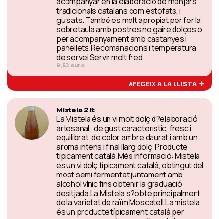
acompanyar en la elaboració de menjars
tradicionals catalans com estofats, i
guisats. També és molt apropiat per fer la
sobretaula amb postres no gaire dolços o
per acompanyament amb castanyes i
panellets.Recomanacions i temperatura
de servei Servir molt fred
9,50 euro
AFEGEIX A LA LLISTA
Mistela 2 lt
La Mistela és un vi molt dolç d?elaboració
artesanal, de gust característic, fresc i
equilibrat, de color ambre daurat i amb un
aroma intens i final llarg dolç. Producte
típicament català.Més informació: Mistela
és un vi dolç típicament català, obtingut del
most semi fermentat juntament amb
alcohol vínic fins obtenir la graduació
desitjada.La Mistela s?obté principalment
de la varietat de raïm Moscatell.La mistela
és un producte típicament català per