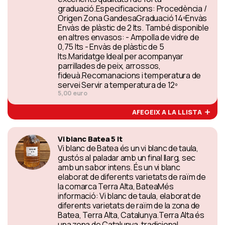
graduació.Especificacions: Procedència /
Origen Zona GandesaGraduació 14ºEnvàs
Envàs de plàstic de 2 lts. També disponible
en altres envasos: - Ampolla de vidre de
0,75 lts - Envàs de plàstic de 5
lts.Maridatge Ideal per acompanyar
parrillades de peix, arrossos,
fideuà.Recomanacions i temperatura de
servei Servir a temperatura de 12º
5,00 euro
AFEGEIX A LA LLISTA
Vi blanc Batea 5 lt
Vi blanc de Batea és un vi blanc de taula,
gustós al paladar amb un final llarg, sec
amb un sabor intens. És un vi blanc
elaborat de diferents varietats de raïm de
la comarca Terra Alta, BateaMés
informació: Vi blanc de taula, elaborat de
diferents varietats de raïm de la zona de
Batea, Terra Alta, Catalunya.Terra Alta és
una zona de Catalunya, tradicional