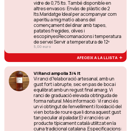
vidre de 0,75 lts. També disponible en
altres envasos: Envàs de plàstic de 2
lts.Maridatge Ideal per acompanyar com
aperitiu a mig matí o abans del
començament del dinar amb tapes,
patates fregides, olives i
escopinyesRecomanacions i temperatura
de servei Servir a temperatura de 12º
5,00 euro
AFEGEIX A LA LLISTA
Vi Ranci ampolla 3/4 lt
Vi ranci d?elaboració artesanal, amb un
gust fort i abrupte, sec en pas de boca i
equilibrat amb un regust final amarg. Vi
ranci de graduació elevada obtinguda de
forma natural. Més informació: Vi ranci és
un vi obtingut de l'envelliment i l'oxidació del
vi en bota de roure que li dona aquest gust
tan peculiar al paladar.El vi ranci és un
producte típicament català utilitzat en la
cuina tradicional catalana .Especificacions: