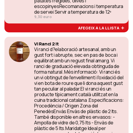
patates fregides, olives i
escopinyesRecomanacions i temperatura
de servei Servir a temperatura de 12º
9,30 euro
AFEGEIX A LA LLISTA
Vi Ranci 2 lt
Vi ranci d?elaboració artesanal, amb un
gust fort i abrupte, sec en pas de boca i
equilibrat amb un regust final amarg. Vi
ranci de graduació elevada obtinguda de
forma natural. Més informació: Vi ranci és
un vi obtingut de l'envelliment i l'oxidació del
vi en bota de roure que li dona aquest gust
tan peculiar al paladar.El vi ranci és un
producte típicament català utilitzat en la
cuina tradicional catalana .Especificacions:
Procedència / Origen Zona del
PenedèsEnvàs Envàs de plàstic de 2 lts.
També disponible en altres envasos: -
Ampolla de vidre de 0,75 lts - Envàs de
plàstic de 5 lts.Maridatge Ideal per