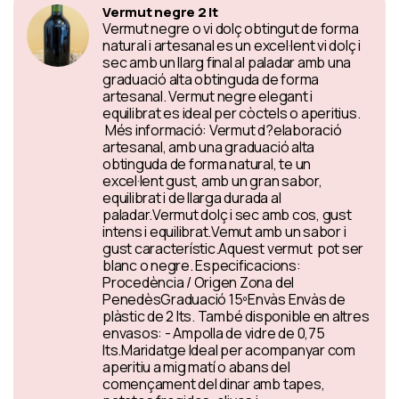
Vermut negre 2 lt
Vermut negre o vi dolç obtingut de forma
natural i artesanal es un excel·lent vi dolç i
sec amb un llarg final al paladar amb una
graduació alta obtinguda de forma
artesanal. Vermut negre elegant i
equilibrat es ideal per còctels o aperitius.
Més informació: Vermut d?elaboració
artesanal, amb una graduació alta
obtinguda de forma natural, te un
excel·lent gust, amb un gran sabor,
equilibrat i de llarga durada al
paladar.Vermut dolç i sec amb cos, gust
intens i equilibrat.Vemut amb un sabor i
gust característic.Aquest vermut pot ser
blanc o negre. Especificacions:
Procedència / Origen Zona del
PenedèsGraduació 15ºEnvàs Envàs de
plàstic de 2 lts. També disponible en altres
envasos: - Ampolla de vidre de 0,75
lts.Maridatge Ideal per acompanyar com
aperitiu a mig matí o abans del
començament del dinar amb tapes,