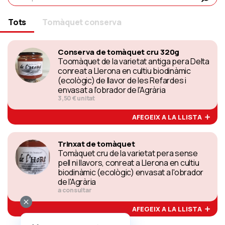
Tots
Tomàquet conserva
Conserva de tomàquet cru 320g
Toomàquet de la varietat antiga pera Delta
conreat a Llerona en cultiu biodinàmic
(ecològic) de llavor de les Refardes i
envasat a l'obrador de l'Agrària
3,50 € unitat
AFEGEIX A LA LLISTA
Trinxat de tomàquet
Tomàquet cru de la varietat pera sense
pell ni llavors, conreat a Llerona en cultiu
biodinàmic (ecològic) envasat a l'obrador
de l'Agrària
a consultar
AFEGEIX A LA LLISTA