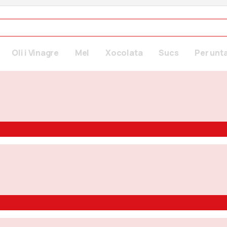
Oli i Vinagre
Mel
Xocolata
Sucs
Per unt