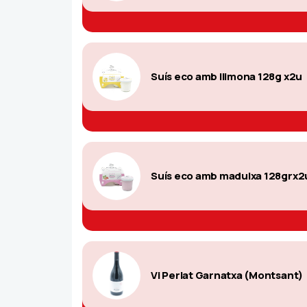
Suís eco amb llimona 128g x2u
Suís eco amb maduixa 128grx2
Vi Perlat Garnatxa (Montsant)