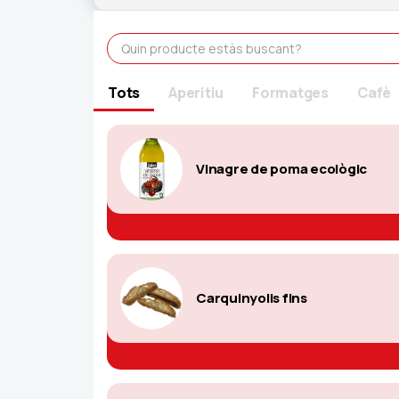
Tots
Aperitiu
Formatges
Cafè
Vinagre de poma ecològic
Carquinyolis fins