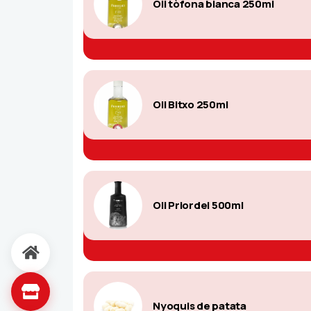
Oli tòfona blanca 250ml
Oli Bitxo 250ml
Oli Priordei 500ml
Nyoquis de patata