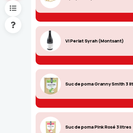
Vi Perlat Syrah (Montsant)
Suc de poma Granny Smith 3 li
Suc de poma Pink Rosé 3 litres