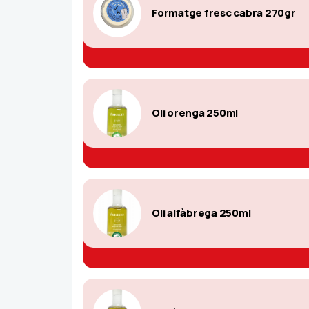
Formatge fresc cabra 270gr
Oli orenga 250ml
Oli alfàbrega 250ml