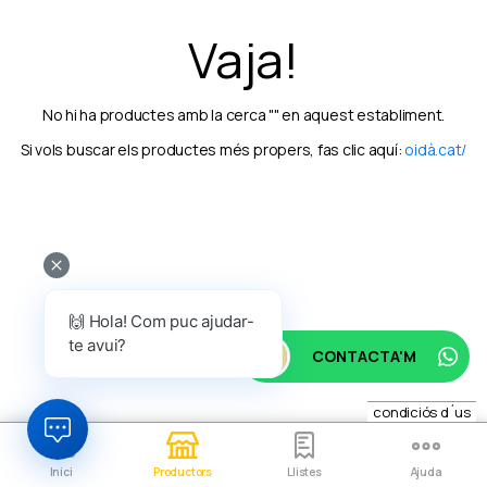
Vaja!
No hi ha productes amb la cerca "" en aquest establiment.
Si vols buscar els productes més propers, fas clic aquí:
oidà.cat/
🙌 Hola! Com puc ajudar-
te avui?
CONTACTA'M
condiciós d´us
Inici
Productors
Llistes
Ajuda