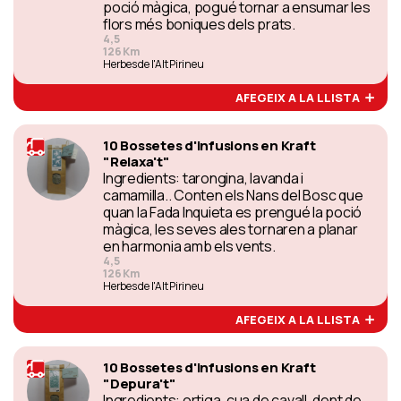
poció màgica, pogué tornar a ensumar les
flors més boniques dels prats.
4,5
126 Km
Herbes de l'Alt Pirineu
AFEGEIX A LA LLISTA
10 Bossetes d'infusions en Kraft
"Relaxa't"
Ingredients: tarongina, lavanda i
camamilla.. Conten els Nans del Bosc que
quan la Fada Inquieta es prengué la poció
màgica, les seves ales tornaren a planar
en harmonia amb els vents.
4,5
126 Km
Herbes de l'Alt Pirineu
AFEGEIX A LA LLISTA
10 Bossetes d'infusions en Kraft
"Depura't"
Ingredients: ortiga, cua de cavall, dent de