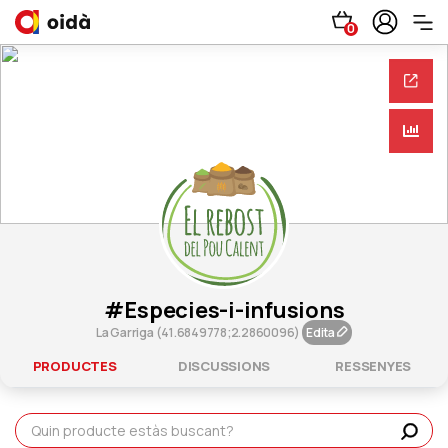
0
#especies-i-infusions
La Garriga (41.6849778;2.2860096)
Edita
PRODUCTES
DISCUSSIONS
RESSENYES