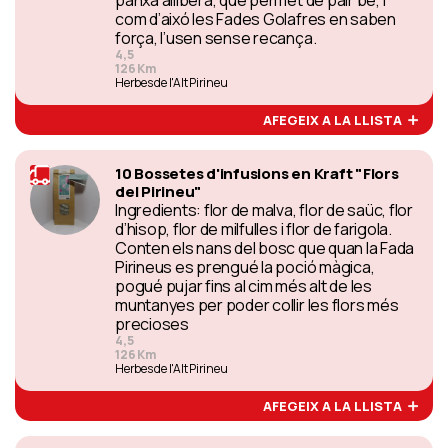
panxa allibera, que permet de pair bé, i
com d’aixó les Fades Golafres en saben
força, l’usen sense recança.
4,5
126 Km
Herbes de l'Alt Pirineu
AFEGEIX A LA LLISTA
10 Bossetes d'infusions en Kraft "Flors
del Pirineu"
Ingredients: flor de malva, flor de saüc, flor
d’hisop, flor de milfulles i flor de farigola.
Conten els nans del bosc que quan la Fada
Pirineus es prengué la poció màgica,
pogué pujar fins al cim més alt de les
muntanyes per poder collir les flors més
precioses
4,5
126 Km
Herbes de l'Alt Pirineu
AFEGEIX A LA LLISTA