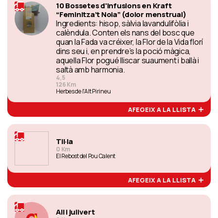
10 Bossetes d'infusions en Kraft
“Feminitza’t Noia” (dolor menstrual)
Ingredients: hisop, sàlvia lavandulifòlia i
calèndula. Conten els nans del bosc que
quan la Fada va créixer, la Flor de la Vida florí
dins seu i, en prendre’s la poció màgica,
aquella Flor pogué lliscar suaument i ballà i
saltà amb harmonia.
4,5
126 Km
Herbes de l'Alt Pirineu
AFEGEIX A LA LLISTA
Til·la
0 Km
El Rebost del Pou Calent
AFEGEIX A LA LLISTA
All i julivert