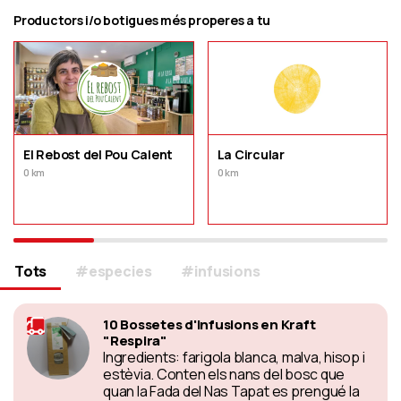
Productors i/o botigues més properes a tu
El Rebost del Pou Calent
La Circular
0 km
0 km
Tots
#especies
#infusions
10 Bossetes d'infusions en Kraft
"Respira"
Ingredients: farigola blanca, malva, hisop i
estèvia. Conten els nans del bosc que
quan la Fada del Nas Tapat es prengué la