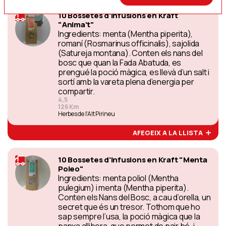
10 Bossetes d'infusions en Kraft
"Anima't"
Ingredients: menta (Mentha piperita),
romaní (Rosmarinus officinalis), sajolida
(Satureja montana). Conten els nans del
bosc que quan la Fada Abatuda, es
prengué la poció màgica, es llevà d’un salt i
sortí amb la vareta plena d’energia per
compartir.
4,5
126 Km
Herbes de l'Alt Pirineu
AFEGEIX A LA LLISTA
10 Bossetes d'infusions en Kraft "Menta
Poleo"
Ingredients: menta poliol (Mentha
pulegium) i menta (Mentha piperita).
Conten els Nans del Bosc, a cau d’orella, un
secret que és un tresor. Tothom que ho
sap sempre l’usa, la poció màgica que la