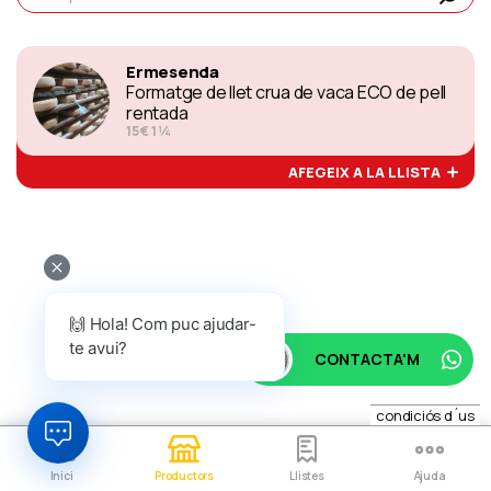
Ermesenda
Formatge de llet crua de vaca ECO de pell
rentada
15 € 1 ¼
AFEGEIX A LA LLISTA
🙌 Hola! Com puc ajudar-
te avui?
CONTACTA'M
condiciós d´us
Inici
Productors
Llistes
Ajuda