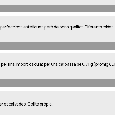
perfeccions estètiques però de bona qualitat. Diferents mides. 
pell fina. Import calculat per una carbassa de 0,7 kg (promig). L
er escalivades. Collita pròpia.