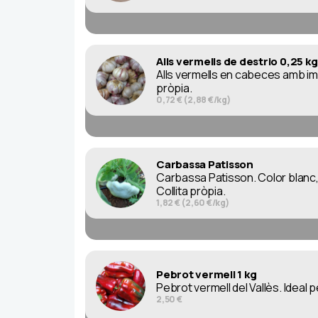
Alls vermells de destrio 0,25 kg
Alls vermells en cabeces amb im
pròpia.
0,72 € (2,88 €/kg)
Carbassa Patisson
Carbassa Patisson. Color blanc, 
Collita pròpia.
1,82 € (2,60 €/kg)
Pebrot vermell 1 kg
Pebrot vermell del Vallès. Ideal p
2,50 €