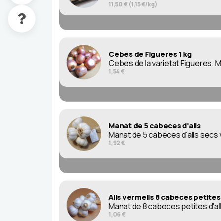
11,50 € (1,15 €/kg)
Cebes de Figueres 1 kg
Cebes de la varietat Figueres. Mo
1,54 €
Manat de 5 cabeces d'alls
Manat de 5 cabeces d'alls secs ve
1,92 €
Alls vermells 8 cabeces petites
Manat de 8 cabeces petites d'alls
1,06 €