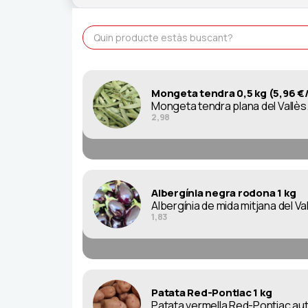
Mongeta tendra 0,5 kg (5,96 €
Mongeta tendra plana del Vallès. 
2,98
Albergínia negra rodona 1 kg
Albergínia de mida mitjana del Val
1,83
Patata Red-Pontiac 1 kg
Patata vermella Red-Pontiac autè