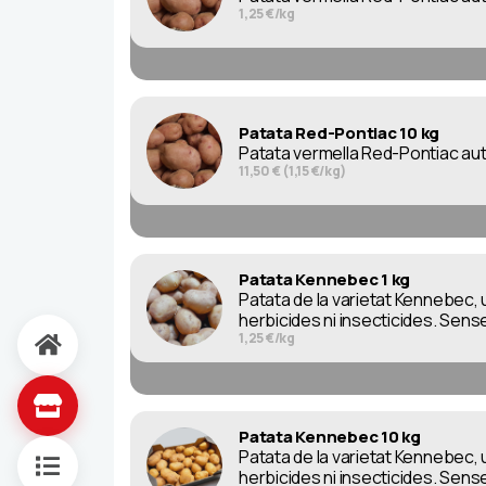
1,25 €/kg
Patata Red-Pontiac 10 kg
Patata vermella Red-Pontiac autè
11,50 € (1,15 €/kg)
Patata Kennebec 1 kg
Patata de la varietat Kennebec, u
herbicides ni insecticides. Sense
1,25 €/kg
Patata Kennebec 10 kg
Patata de la varietat Kennebec, u
herbicides ni insecticides. Sense