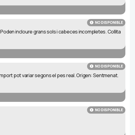
NO DISPONIBLE
Poden incloure grans sols i cabeces incompletes. Collita
NO DISPONIBLE
'import pot variar segons el pes real. Origen: Sentmenat.
NO DISPONIBLE