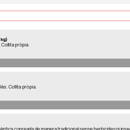
/kg)
Collita pròpia.
lès. Collita pròpia.
ntica conreada de manera tradicional sense herbicides ni insect