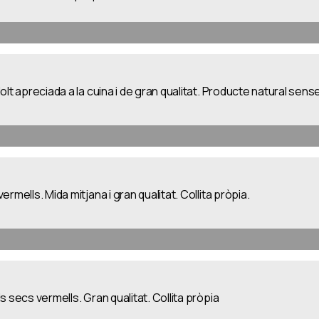
lt apreciada a la cuina i de gran qualitat. Producte natural sense
rmells. Mida mitjana i gran qualitat. Collita pròpia.
 secs vermells. Gran qualitat. Collita pròpia