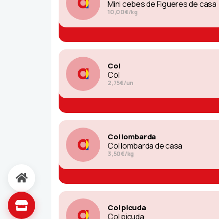
Mini cebes de Figueres de casa
10,00€/kg
Col
Col
2,75€/un
Col lombarda
Col lombarda de casa
3,50€/kg
Col picuda
Col picuda