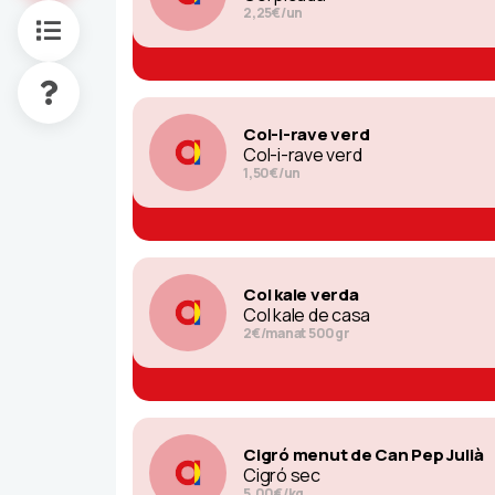
2,25€/un
Col-i-rave verd
Col-i-rave verd
1,50€/un
Col kale verda
Col kale de casa
2€/manat 500gr
Cigró menut de Can Pep Julià
Cigró sec
5,00€/kg