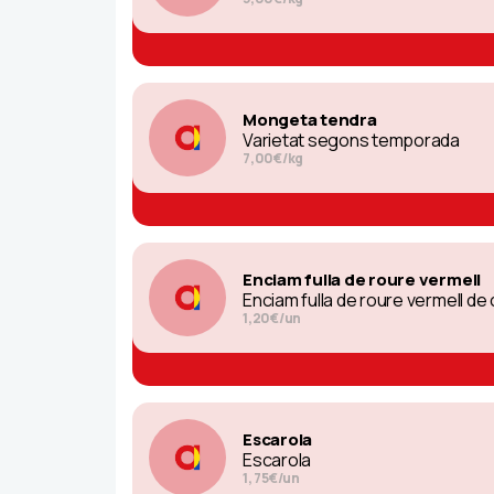
Mongeta tendra
Varietat segons temporada
7,00€/kg
Enciam fulla de roure vermell
Enciam fulla de roure vermell de
1,20€/un
Escarola
Escarola
1, 75€/un