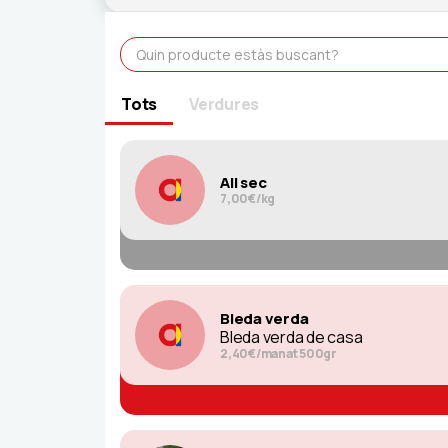
Tots
Verdures
All sec
7,00€/kg
Bleda verda
Bleda verda de casa
2,40€/manat 500gr