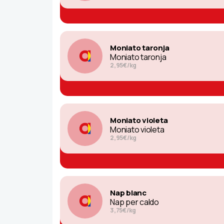
Moniato taronja
Moniato taronja
2,95€/kg
Moniato violeta
Moniato violeta
2,95€/kg
Nap blanc
Nap per caldo
3,75€/kg