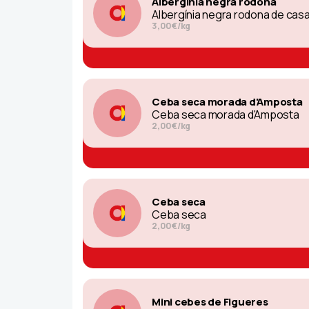
Albergínia negra rodona
Albergínia negra rodona de cas
3,00€/kg
Ceba seca morada d'Amposta
Ceba seca morada d'Amposta
2,00€/kg
Ceba seca
Ceba seca
2,00€/kg
Mini cebes de Figueres