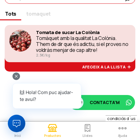
Tots
tomaquet
Tomata de sucar La Colònia
Tomàquet amb la qualitat La Colònia.
T'hem de dir que és adictiu, si el proves no
voldràs menjar de cap altre!
2.5€/kg
AFEGEIX A LA LLISTA
🙌 Hola! Com puc ajudar-
te avui?
CONTACTA'M
condiciós d´us
Inici
Productors
Llistes
Ajuda