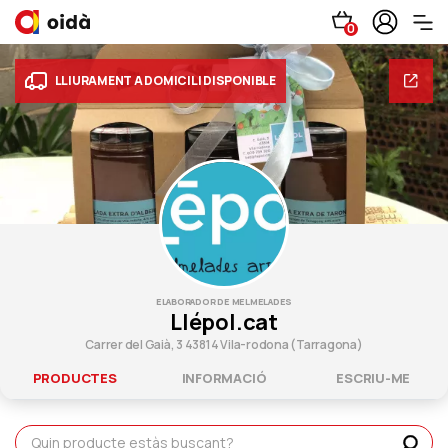
0
LLIURAMENT A DOMICILI DISPONIBLE
ELABORADOR DE MELMELADES
Llépol.cat
Carrer del Gaià, 3 43814 Vila-rodona (Tarragona)
PRODUCTES
INFORMACIÓ
ESCRIU-ME