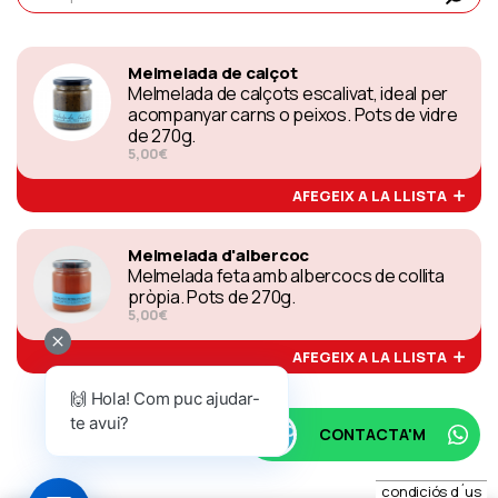
Melmelada de calçot
Melmelada de calçots escalivat, ideal per
acompanyar carns o peixos. Pots de vidre
de 270g.
5,00€
AFEGEIX A LA LLISTA
Melmelada d'albercoc
Melmelada feta amb albercocs de collita
pròpia. Pots de 270g.
5,00€
AFEGEIX A LA LLISTA
🙌 Hola! Com puc ajudar-
te avui?
CONTACTA'M
condiciós d´us