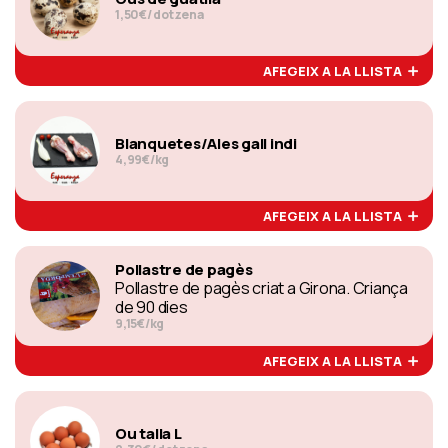
1,50€/ dotzena
AFEGEIX A LA LLISTA
Blanquetes/Ales gall indi
4,99€/kg
AFEGEIX A LA LLISTA
Pollastre de pagès
Pollastre de pagès criat a Girona. Criança
de 90 dies
9,15€/kg
AFEGEIX A LA LLISTA
Ou talla L