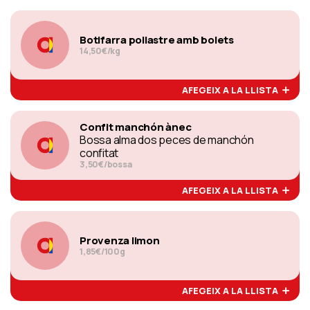
Botifarra pollastre amb bolets
14,50€/kg
AFEGEIX A LA LLISTA
Confit manchón ànec
Bossa alma dos peces de manchón
confitat
3,50€/bossa
AFEGEIX A LA LLISTA
Provenza limon
1,85€/100g
AFEGEIX A LA LLISTA