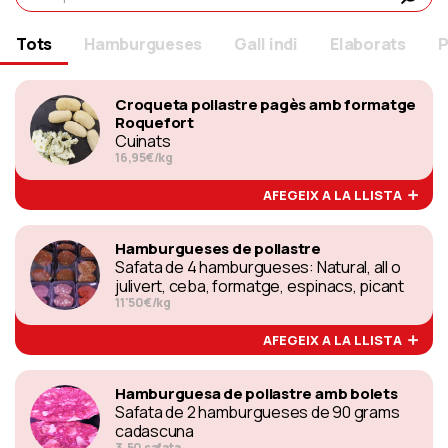
Tots
Hamburgueses
Gall indi
Elaborats
P
Croqueta pollastre pagès amb formatge
Roquefort
Cuinats
16,95€/kg
AFEGEIX A LA LLISTA
Hamburgueses de pollastre
Safata de 4 hamburgueses: Natural, all o
julivert, ceba, formatge, espinacs, picant
11'50€/kg
AFEGEIX A LA LLISTA
Hamburguesa de pollastre amb bolets
Safata de 2 hamburgueses de 90 grams
cadascuna
3,50 safata