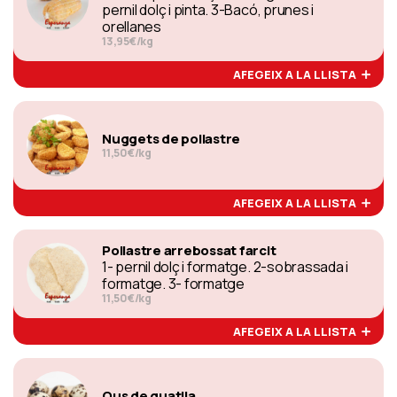
pernil dolç i pinta. 3-Bacó, prunes i
orellanes
13,95€/kg
AFEGEIX A LA LLISTA
Nuggets de pollastre
11,50€/kg
AFEGEIX A LA LLISTA
Pollastre arrebossat farcit
1- pernil dolç i formatge. 2-sobrassada i
formatge. 3- formatge
11,50€/kg
AFEGEIX A LA LLISTA
Ous de guatlla