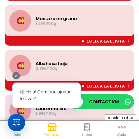
Mostaza en grano
1,79€/100g
AFEGEIX A LA LLISTA
Albahaca hoja
2,89€/100g
AFEGEIX A LA LLISTA
🙌 Hola! Com puc ajudar-
te avui?
CONTACTA'M
Laurel molido
1,99€/100g
condiciós d´us
AFEGEIX A LA LLISTA
Inici
Productors
Llistes
Ajuda