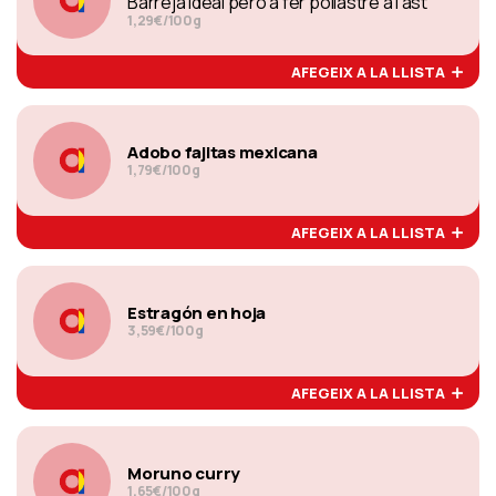
Barreja ideal pero a fer pollastre a l'ast
1,29€/100g
AFEGEIX A LA LLISTA
Adobo fajitas mexicana
1,79€/100g
AFEGEIX A LA LLISTA
Estragón en hoja
3,59€/100g
AFEGEIX A LA LLISTA
Moruno curry
1,65€/100g