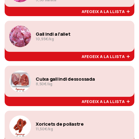
AFEGEIX A LA LLISTA
Gall indi a l'allet
10,95€/kg
AFEGEIX A LA LLISTA
Cuixa gall indi dessossada
8,50€/kg
AFEGEIX A LA LLISTA
Xoricets de pollastre
11,50€/kg