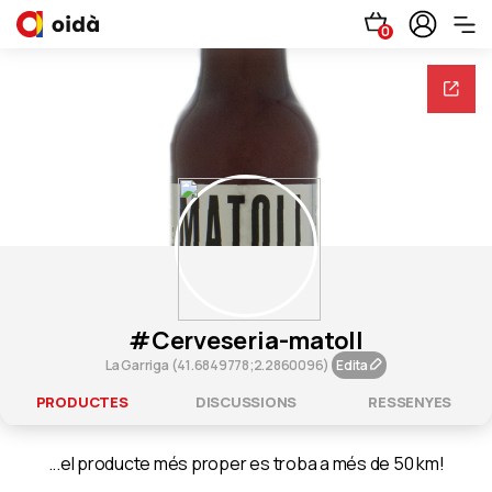
0
#cerveseria-matoll
La Garriga (41.6849778;2.2860096)
Edita
PRODUCTES
DISCUSSIONS
RESSENYES
...el producte més proper es troba a més de 50 km!