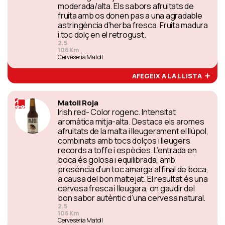
moderada/alta. Els sabors afruitats de
fruita amb os donen pas a una agradable
astringència d’herba fresca. Fruita madura
i toc dolç en el retrogust.
2.5
106 Km
Cerveseria Matoll
AFEGEIX A LA LLISTA
Matoll Roja
Irish red- Color rogenc. Intensitat
aromàtica mitja-alta. Destaca els aromes
afruitats de la malta i lleugerament el llúpol,
combinats amb tocs dolços i lleugers
records a toffe i espècies. L’entrada en
boca és golosa i equilibrada, amb
presència d’un toc amarga al final de boca,
a causa del bon maltejat. El resultat és una
cervesa fresca i lleugera, on gaudir del
bon sabor autèntic d’una cervesa natural.
2.5
106 Km
Cerveseria Matoll