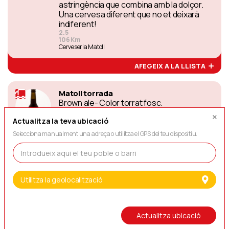
astringència que combina amb la dolçor.
Una cervesa diferent que no et deixarà
indiferent!
2.5
106 Km
Cerveseria Matoll
AFEGEIX A LA LLISTA
Matoll torrada
Brown ale- Color torrat fosc.
Aromàticament té caràcter. Notes
Actualitza la teva ubicació
afruitades i florals, seguides de notes de
cafè, cacau i sucre cremat. La presència
Selecciona manualment una adreça o utilitza el GPS del teu dispositiu.
en boca de cereals i de notes de torrat,
queda combinat amb la voluminositat i
frescor de la cervesa. Records de cafè
que apareixen amb elegància al final de
Utilitza la geolocalització
boca, aconseguint que cada glop sigui
fàcil i amable.
2.5
106 Km
Cerveseria Matoll
Actualitza ubicació