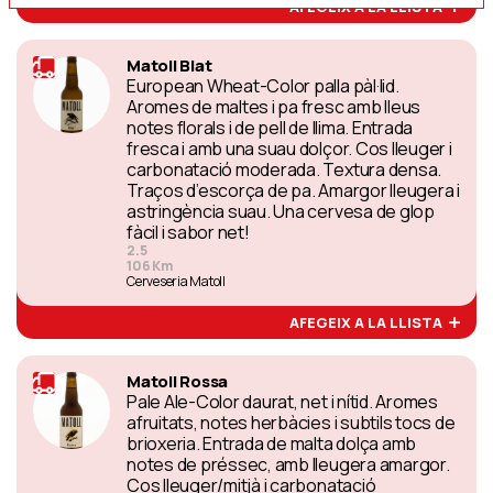
AFEGEIX A LA LLISTA
Matoll Blat
European Wheat-Color palla pàl·lid.
Aromes de maltes i pa fresc amb lleus
notes florals i de pell de llima. Entrada
fresca i amb una suau dolçor. Cos lleuger i
carbonatació moderada. Textura densa.
Traços d’escorça de pa. Amargor lleugera i
astringència suau. Una cervesa de glop
fàcil i sabor net!
2.5
106 Km
Cerveseria Matoll
AFEGEIX A LA LLISTA
Matoll Rossa
Pale Ale-Color daurat, net i nítid. Aromes
afruitats, notes herbàcies i subtils tocs de
brioxeria. Entrada de malta dolça amb
notes de préssec, amb lleugera amargor.
Cos lleuger/mitjà i carbonatació