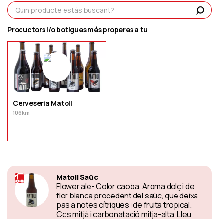
Productors i/o botigues més properes a tu
Cerveseria Matoll
106 km
Matoll Saüc
Flower ale- Color caoba. Aroma dolç i de
flor blanca procedent del saüc, que deixa
pas a notes cítriques i de fruita tropical.
Cos mitjà i carbonatació mitja-alta. Lleu