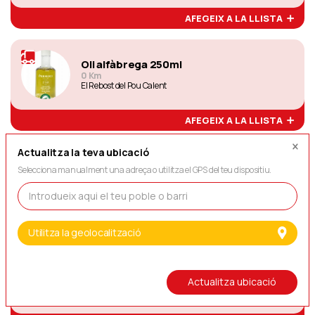
AFEGEIX A LA LLISTA
Oli alfàbrega 250ml
0 Km
El Rebost del Pou Calent
AFEGEIX A LA LLISTA
Actualitza la teva ubicació
Oli tòfona blanca 250ml
Selecciona manualment una adreça o utilitza el GPS del teu dispositiu.
0 Km
El Rebost del Pou Calent
AFEGEIX A LA LLISTA
Utilitza la geolocalització
Oli Bitxo 250ml
0 Km
Actualitza ubicació
El Rebost del Pou Calent