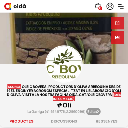
0
OLEIC BOVERA, PRODUCTORS D'OLIVA ARBEQUINA DES DE
ANUNCI:
1931. ENGINYER AGRÒNOM ESPECIALITZAT EN L'ELABORACIÓ D'OLI
D'OLIVA. VISITA LA NOSTRA PÀGINA OIDÀ.CAT/OLEICBOVERA
[MÉS
INFORMACIÓ]
#oli
La Garriga (41.6849778;2.2860096)
Edita
PRODUCTES
DISCUSSIONS
RESSENYES