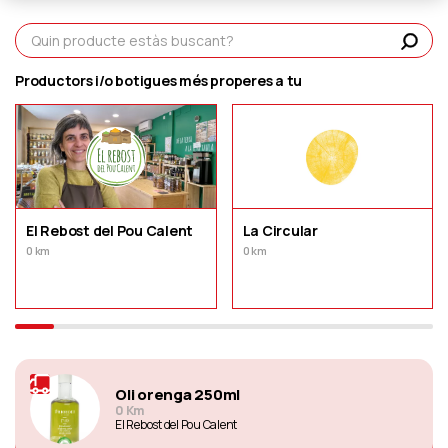
Productors i/o botigues més properes a tu
El Rebost del Pou Calent
La Circular
0 km
0 km
Oli orenga 250ml
0 Km
El Rebost del Pou Calent